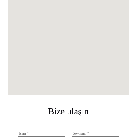
Bize ulaşın
N
a